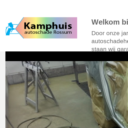
Over Kamphuis
Diensten
Foto’s
Verzekering
Leenauto
Online
Welkom bi
Door onze jar
autoschadehe
staan wij gar
auto