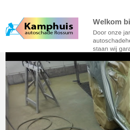
Over Kamphuis
Diensten
Foto’s
Verzekering
Leenauto
Online
Welkom bi
Door onze jar
autoschadehe
staan wij gar
auto