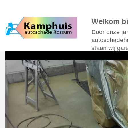
Over Kamphuis
Diensten
Foto’s
Verzekering
Leenauto
Online
Welkom bi
Door onze jar
autoschadehe
staan wij gar
auto