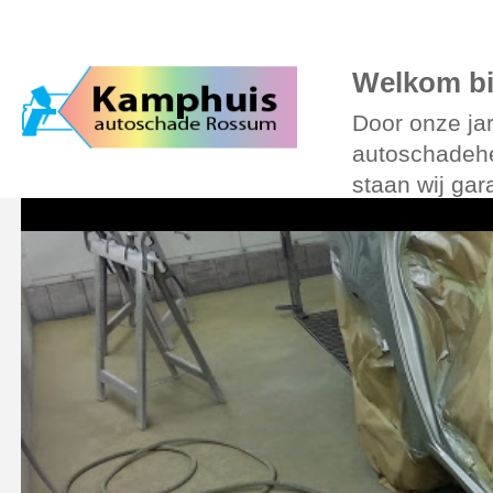
Over Kamphuis
Diensten
Foto’s
Verzekering
Leenauto
Online
Welkom bi
Door onze jar
autoschadehe
staan wij gar
auto